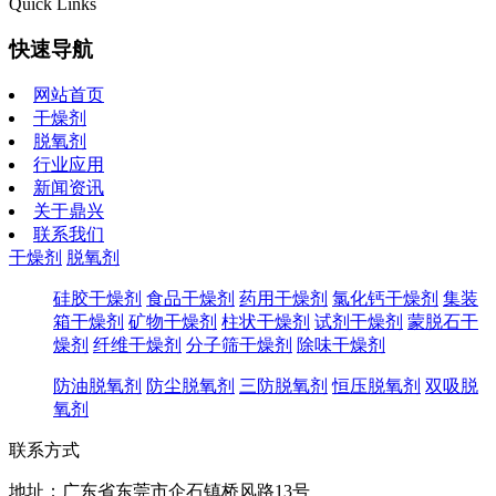
Quick Links
快速导航
网站首页
干燥剂
脱氧剂
行业应用
新闻资讯
关于鼎兴
联系我们
干燥剂
脱氧剂
硅胶干燥剂
食品干燥剂
药用干燥剂
氯化钙干燥剂
集装
箱干燥剂
矿物干燥剂
柱状干燥剂
试剂干燥剂
蒙脱石干
燥剂
纤维干燥剂
分子筛干燥剂
除味干燥剂
防油脱氧剂
防尘脱氧剂
三防脱氧剂
恒压脱氧剂
双吸脱
氧剂
联系方式
地址：广东省东莞市企石镇桥风路13号