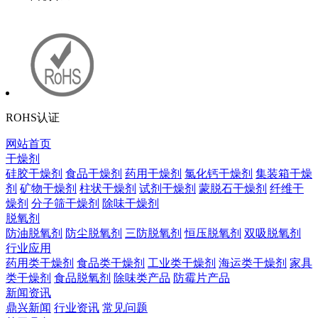
ROHS认证
网站首页
干燥剂
硅胶干燥剂
食品干燥剂
药用干燥剂
氯化钙干燥剂
集装箱干燥
剂
矿物干燥剂
柱状干燥剂
试剂干燥剂
蒙脱石干燥剂
纤维干
燥剂
分子筛干燥剂
除味干燥剂
脱氧剂
防油脱氧剂
防尘脱氧剂
三防脱氧剂
恒压脱氧剂
双吸脱氧剂
行业应用
药用类干燥剂
食品类干燥剂
工业类干燥剂
海运类干燥剂
家具
类干燥剂
食品脱氧剂
除味类产品
防霉片产品
新闻资讯
鼎兴新闻
行业资讯
常见问题