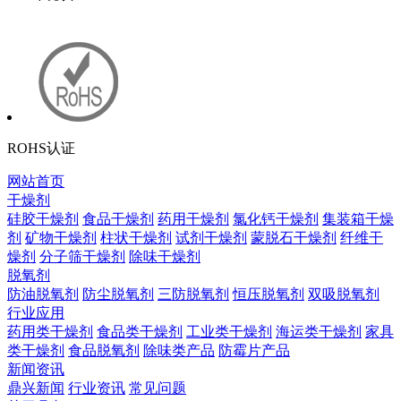
ROHS认证
网站首页
干燥剂
硅胶干燥剂
食品干燥剂
药用干燥剂
氯化钙干燥剂
集装箱干燥
剂
矿物干燥剂
柱状干燥剂
试剂干燥剂
蒙脱石干燥剂
纤维干
燥剂
分子筛干燥剂
除味干燥剂
脱氧剂
防油脱氧剂
防尘脱氧剂
三防脱氧剂
恒压脱氧剂
双吸脱氧剂
行业应用
药用类干燥剂
食品类干燥剂
工业类干燥剂
海运类干燥剂
家具
类干燥剂
食品脱氧剂
除味类产品
防霉片产品
新闻资讯
鼎兴新闻
行业资讯
常见问题