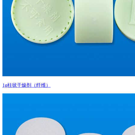
1g柱状干燥剂（纤维）