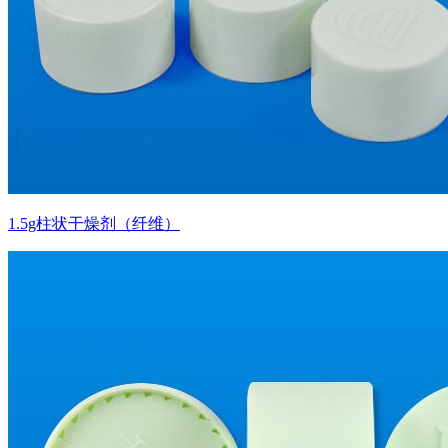
1.5g柱状干燥剂（纤维）