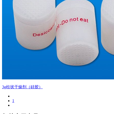
3g柱状干燥剂（硅胶）
1