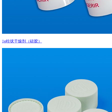
1g柱状干燥剂（硅胶）