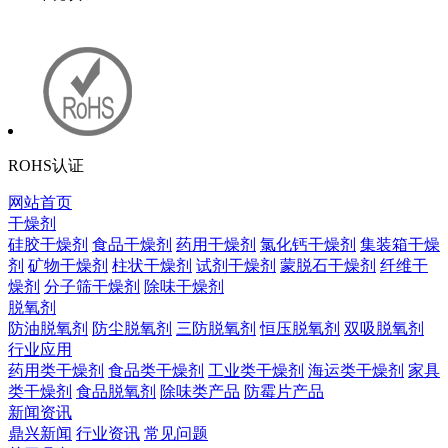
ROHS认证
网站首页
干燥剂
硅胶干燥剂
食品干燥剂
药用干燥剂
氯化钙干燥剂
集装箱干燥
剂
矿物干燥剂
柱状干燥剂
试剂干燥剂
蒙脱石干燥剂
纤维干
燥剂
分子筛干燥剂
除味干燥剂
脱氧剂
防油脱氧剂
防尘脱氧剂
三防脱氧剂
恒压脱氧剂
双吸脱氧剂
行业应用
药用类干燥剂
食品类干燥剂
工业类干燥剂
海运类干燥剂
家具
类干燥剂
食品脱氧剂
除味类产品
防霉片产品
新闻资讯
鼎兴新闻
行业资讯
常见问题