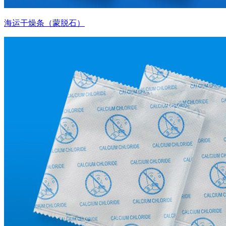
海运干燥条（蒙脱石）