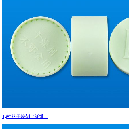
1g柱状干燥剂（纤维）