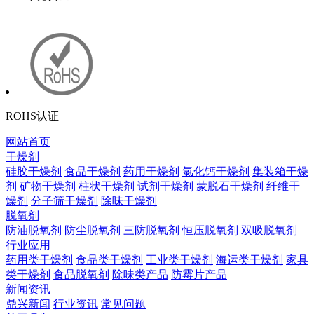
ROHS认证
网站首页
干燥剂
硅胶干燥剂
食品干燥剂
药用干燥剂
氯化钙干燥剂
集装箱干燥
剂
矿物干燥剂
柱状干燥剂
试剂干燥剂
蒙脱石干燥剂
纤维干
燥剂
分子筛干燥剂
除味干燥剂
脱氧剂
防油脱氧剂
防尘脱氧剂
三防脱氧剂
恒压脱氧剂
双吸脱氧剂
行业应用
药用类干燥剂
食品类干燥剂
工业类干燥剂
海运类干燥剂
家具
类干燥剂
食品脱氧剂
除味类产品
防霉片产品
新闻资讯
鼎兴新闻
行业资讯
常见问题