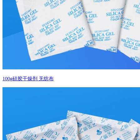
100g硅胶干燥剂 无纺布