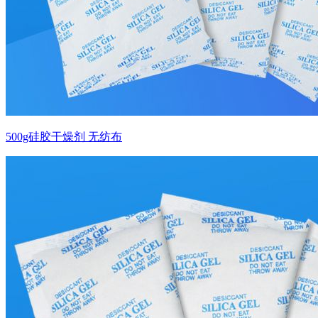
500g硅胶干燥剂 无纺布