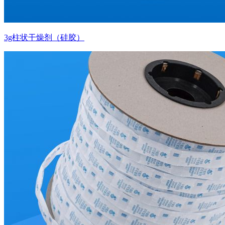
3g柱状干燥剂（硅胶）