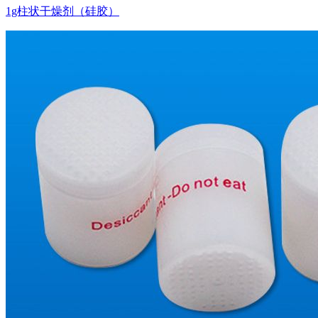
1g柱状干燥剂（硅胶）