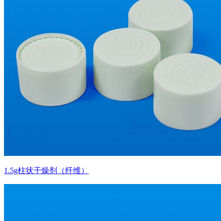
1.5g柱状干燥剂（纤维）