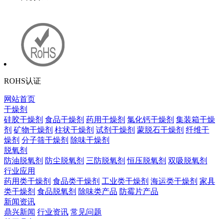
ROHS认证
网站首页
干燥剂
硅胶干燥剂
食品干燥剂
药用干燥剂
氯化钙干燥剂
集装箱干燥
剂
矿物干燥剂
柱状干燥剂
试剂干燥剂
蒙脱石干燥剂
纤维干
燥剂
分子筛干燥剂
除味干燥剂
脱氧剂
防油脱氧剂
防尘脱氧剂
三防脱氧剂
恒压脱氧剂
双吸脱氧剂
行业应用
药用类干燥剂
食品类干燥剂
工业类干燥剂
海运类干燥剂
家具
类干燥剂
食品脱氧剂
除味类产品
防霉片产品
新闻资讯
鼎兴新闻
行业资讯
常见问题