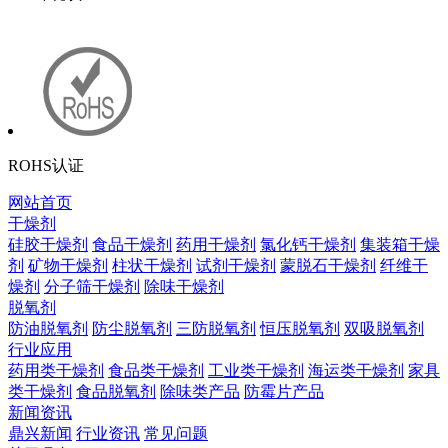
ROHS认证
网站首页
干燥剂
硅胶干燥剂
食品干燥剂
药用干燥剂
氯化钙干燥剂
集装箱干燥
剂
矿物干燥剂
柱状干燥剂
试剂干燥剂
蒙脱石干燥剂
纤维干
燥剂
分子筛干燥剂
除味干燥剂
脱氧剂
防油脱氧剂
防尘脱氧剂
三防脱氧剂
恒压脱氧剂
双吸脱氧剂
行业应用
药用类干燥剂
食品类干燥剂
工业类干燥剂
海运类干燥剂
家具
类干燥剂
食品脱氧剂
除味类产品
防霉片产品
新闻资讯
鼎兴新闻
行业资讯
常见问题