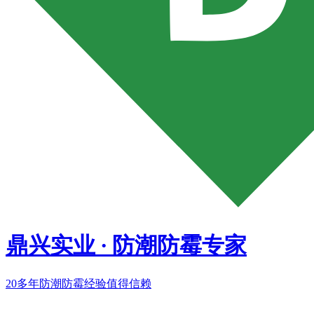
鼎兴实业
·
防潮防霉专家
20多年
防潮防霉经验值得信赖