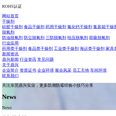
ROHS认证
网站首页
干燥剂
硅胶干燥剂
食品干燥剂
药用干燥剂
氯化钙干燥剂
集装箱干燥
脱氧剂
防油脱氧剂
防尘脱氧剂
三防脱氧剂
恒压脱氧剂
双吸脱氧剂
行业应用
药用类干燥剂
食品类干燥剂
工业类干燥剂
海运类干燥剂
家具
新闻资讯
鼎兴新闻
行业资讯
常见问题
关于鼎兴
企业简介
资质证书
企业环境
展会风采
员工天地
车间环境
联系我们
关注东莞鼎兴实业，更多防潮防霉经验小技巧分享
News
News