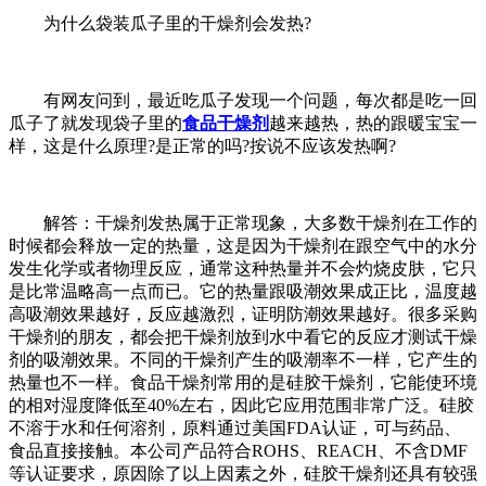
为什么袋装瓜子里的干燥剂会发热?
有网友问到，最近吃瓜子发现一个问题，每次都是吃一回
瓜子了就发现袋子里的
食品干燥剂
越来越热，热的跟暖宝宝一
样，这是什么原理?是正常的吗?按说不应该发热啊?
解答：干燥剂发热属于正常现象，大多数干燥剂在工作的
时候都会释放一定的热量，这是因为干燥剂在跟空气中的水分
发生化学或者物理反应，通常这种热量并不会灼烧皮肤，它只
是比常温略高一点而已。它的热量跟吸潮效果成正比，温度越
高吸潮效果越好，反应越激烈，证明防潮效果越好。很多采购
干燥剂的朋友，都会把干燥剂放到水中看它的反应才测试干燥
剂的吸潮效果。不同的干燥剂产生的吸潮率不一样，它产生的
热量也不一样。食品干燥剂常用的是硅胶干燥剂，它能使环境
的相对湿度降低至40%左右，因此它应用范围非常广泛。硅胶
不溶于水和任何溶剂，原料通过美国FDA认证，可与药品、
食品直接接触。本公司产品符合ROHS、REACH、不含DMF
等认证要求，原因除了以上因素之外，硅胶干燥剂还具有较强