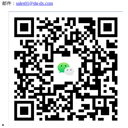
邮件：
sales01@dg-dx.com