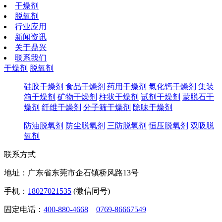
干燥剂
脱氧剂
行业应用
新闻资讯
关于鼎兴
联系我们
干燥剂
脱氧剂
硅胶干燥剂
食品干燥剂
药用干燥剂
氯化钙干燥剂
集装
箱干燥剂
矿物干燥剂
柱状干燥剂
试剂干燥剂
蒙脱石干
燥剂
纤维干燥剂
分子筛干燥剂
除味干燥剂
防油脱氧剂
防尘脱氧剂
三防脱氧剂
恒压脱氧剂
双吸脱
氧剂
联系方式
地址：广东省东莞市企石镇桥风路13号
手机：
18027021535
(微信同号)
固定电话：
400-880-4668
0769-86667549