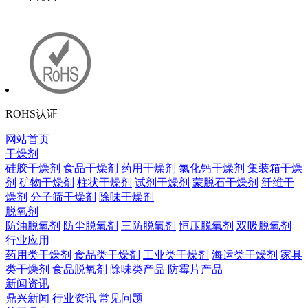
ROHS认证
网站首页
干燥剂
硅胶干燥剂
食品干燥剂
药用干燥剂
氯化钙干燥剂
集装箱干燥
剂
矿物干燥剂
柱状干燥剂
试剂干燥剂
蒙脱石干燥剂
纤维干
燥剂
分子筛干燥剂
除味干燥剂
脱氧剂
防油脱氧剂
防尘脱氧剂
三防脱氧剂
恒压脱氧剂
双吸脱氧剂
行业应用
药用类干燥剂
食品类干燥剂
工业类干燥剂
海运类干燥剂
家具
类干燥剂
食品脱氧剂
除味类产品
防霉片产品
新闻资讯
鼎兴新闻
行业资讯
常见问题