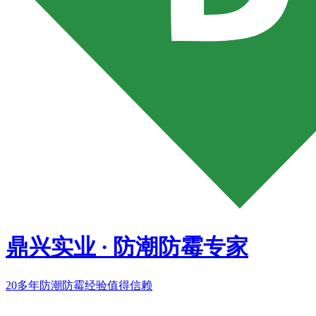
鼎兴实业
·
防潮防霉专家
20多年
防潮防霉经验值得信赖