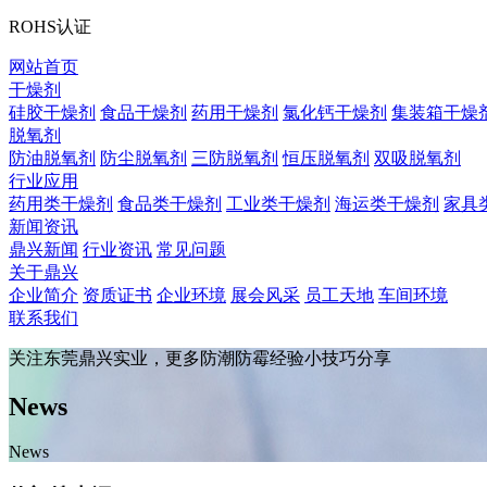
ROHS认证
网站首页
干燥剂
硅胶干燥剂
食品干燥剂
药用干燥剂
氯化钙干燥剂
集装箱干燥
脱氧剂
防油脱氧剂
防尘脱氧剂
三防脱氧剂
恒压脱氧剂
双吸脱氧剂
行业应用
药用类干燥剂
食品类干燥剂
工业类干燥剂
海运类干燥剂
家具
新闻资讯
鼎兴新闻
行业资讯
常见问题
关于鼎兴
企业简介
资质证书
企业环境
展会风采
员工天地
车间环境
联系我们
关注东莞鼎兴实业，更多防潮防霉经验小技巧分享
News
News