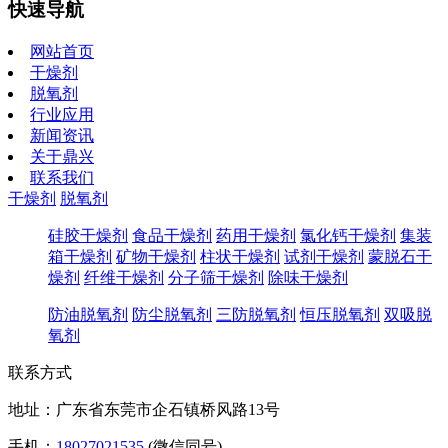
快速导航
网站首页
干燥剂
脱氧剂
行业应用
新闻资讯
关于鼎兴
联系我们
干燥剂
脱氧剂
硅胶干燥剂
食品干燥剂
药用干燥剂
氯化钙干燥剂
集装
箱干燥剂
矿物干燥剂
柱状干燥剂
试剂干燥剂
蒙脱石干
燥剂
纤维干燥剂
分子筛干燥剂
除味干燥剂
防油脱氧剂
防尘脱氧剂
三防脱氧剂
恒压脱氧剂
双吸脱
氧剂
联系方式
地址：广东省东莞市企石镇桥风路13号
手机：
18027021535
(微信同号)