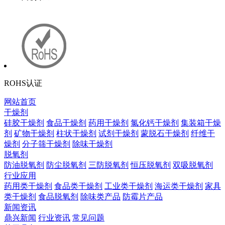
ROHS认证
网站首页
干燥剂
硅胶干燥剂
食品干燥剂
药用干燥剂
氯化钙干燥剂
集装箱干燥
剂
矿物干燥剂
柱状干燥剂
试剂干燥剂
蒙脱石干燥剂
纤维干
燥剂
分子筛干燥剂
除味干燥剂
脱氧剂
防油脱氧剂
防尘脱氧剂
三防脱氧剂
恒压脱氧剂
双吸脱氧剂
行业应用
药用类干燥剂
食品类干燥剂
工业类干燥剂
海运类干燥剂
家具
类干燥剂
食品脱氧剂
除味类产品
防霉片产品
新闻资讯
鼎兴新闻
行业资讯
常见问题