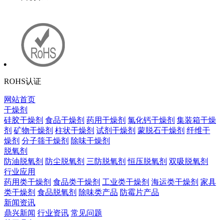
ROHS认证
网站首页
干燥剂
硅胶干燥剂
食品干燥剂
药用干燥剂
氯化钙干燥剂
集装箱干燥
剂
矿物干燥剂
柱状干燥剂
试剂干燥剂
蒙脱石干燥剂
纤维干
燥剂
分子筛干燥剂
除味干燥剂
脱氧剂
防油脱氧剂
防尘脱氧剂
三防脱氧剂
恒压脱氧剂
双吸脱氧剂
行业应用
药用类干燥剂
食品类干燥剂
工业类干燥剂
海运类干燥剂
家具
类干燥剂
食品脱氧剂
除味类产品
防霉片产品
新闻资讯
鼎兴新闻
行业资讯
常见问题