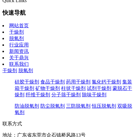
Quick Links
快速导航
网站首页
干燥剂
脱氧剂
行业应用
新闻资讯
关于鼎兴
联系我们
干燥剂
脱氧剂
硅胶干燥剂
食品干燥剂
药用干燥剂
氯化钙干燥剂
集装
箱干燥剂
矿物干燥剂
柱状干燥剂
试剂干燥剂
蒙脱石干
燥剂
纤维干燥剂
分子筛干燥剂
除味干燥剂
防油脱氧剂
防尘脱氧剂
三防脱氧剂
恒压脱氧剂
双吸脱
氧剂
联系方式
地址：广东省东莞市企石镇桥风路13号