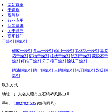
网站首页
干燥剂
脱氧剂
行业应用
新闻资讯
关于鼎兴
联系我们
干燥剂
脱氧剂
硅胶干燥剂
食品干燥剂
药用干燥剂
氯化钙干燥剂
集装
箱干燥剂
矿物干燥剂
柱状干燥剂
试剂干燥剂
蒙脱石干
燥剂
纤维干燥剂
分子筛干燥剂
除味干燥剂
防油脱氧剂
防尘脱氧剂
三防脱氧剂
恒压脱氧剂
双吸脱
氧剂
联系方式
地址：广东省东莞市企石镇桥风路13号
手机：
18027021535
(微信同号)