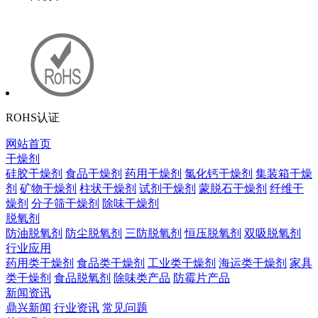
ROHS认证
网站首页
干燥剂
硅胶干燥剂
食品干燥剂
药用干燥剂
氯化钙干燥剂
集装箱干燥
剂
矿物干燥剂
柱状干燥剂
试剂干燥剂
蒙脱石干燥剂
纤维干
燥剂
分子筛干燥剂
除味干燥剂
脱氧剂
防油脱氧剂
防尘脱氧剂
三防脱氧剂
恒压脱氧剂
双吸脱氧剂
行业应用
药用类干燥剂
食品类干燥剂
工业类干燥剂
海运类干燥剂
家具
类干燥剂
食品脱氧剂
除味类产品
防霉片产品
新闻资讯
鼎兴新闻
行业资讯
常见问题