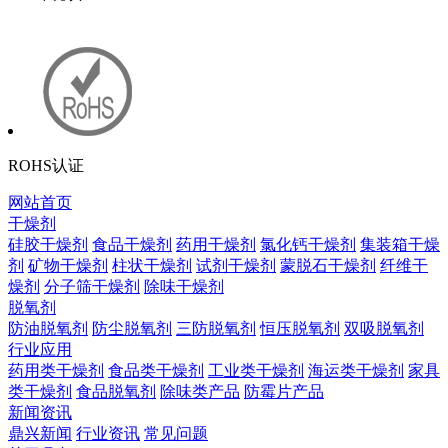
ROHS认证
网站首页
干燥剂
硅胶干燥剂
食品干燥剂
药用干燥剂
氯化钙干燥剂
集装箱干燥
剂
矿物干燥剂
柱状干燥剂
试剂干燥剂
蒙脱石干燥剂
纤维干
燥剂
分子筛干燥剂
除味干燥剂
脱氧剂
防油脱氧剂
防尘脱氧剂
三防脱氧剂
恒压脱氧剂
双吸脱氧剂
行业应用
药用类干燥剂
食品类干燥剂
工业类干燥剂
海运类干燥剂
家具
类干燥剂
食品脱氧剂
除味类产品
防霉片产品
新闻资讯
鼎兴新闻
行业资讯
常见问题