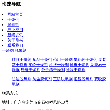
快速导航
网站首页
干燥剂
脱氧剂
行业应用
新闻资讯
关于鼎兴
联系我们
干燥剂
脱氧剂
硅胶干燥剂
食品干燥剂
药用干燥剂
氯化钙干燥剂
集装
箱干燥剂
矿物干燥剂
柱状干燥剂
试剂干燥剂
蒙脱石干
燥剂
纤维干燥剂
分子筛干燥剂
除味干燥剂
防油脱氧剂
防尘脱氧剂
三防脱氧剂
恒压脱氧剂
双吸脱
氧剂
联系方式
地址：广东省东莞市企石镇桥风路13号