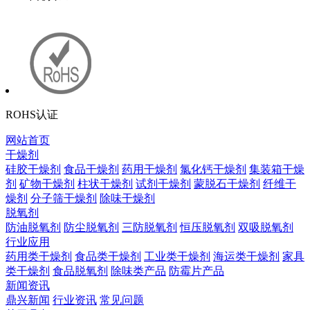
ROHS认证
网站首页
干燥剂
硅胶干燥剂
食品干燥剂
药用干燥剂
氯化钙干燥剂
集装箱干燥
剂
矿物干燥剂
柱状干燥剂
试剂干燥剂
蒙脱石干燥剂
纤维干
燥剂
分子筛干燥剂
除味干燥剂
脱氧剂
防油脱氧剂
防尘脱氧剂
三防脱氧剂
恒压脱氧剂
双吸脱氧剂
行业应用
药用类干燥剂
食品类干燥剂
工业类干燥剂
海运类干燥剂
家具
类干燥剂
食品脱氧剂
除味类产品
防霉片产品
新闻资讯
鼎兴新闻
行业资讯
常见问题