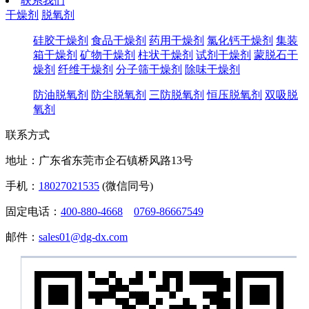
联系我们
干燥剂
脱氧剂
硅胶干燥剂
食品干燥剂
药用干燥剂
氯化钙干燥剂
集装
箱干燥剂
矿物干燥剂
柱状干燥剂
试剂干燥剂
蒙脱石干
燥剂
纤维干燥剂
分子筛干燥剂
除味干燥剂
防油脱氧剂
防尘脱氧剂
三防脱氧剂
恒压脱氧剂
双吸脱
氧剂
联系方式
地址：广东省东莞市企石镇桥风路13号
手机：
18027021535
(微信同号)
固定电话：
400-880-4668
0769-86667549
邮件：
sales01@dg-dx.com