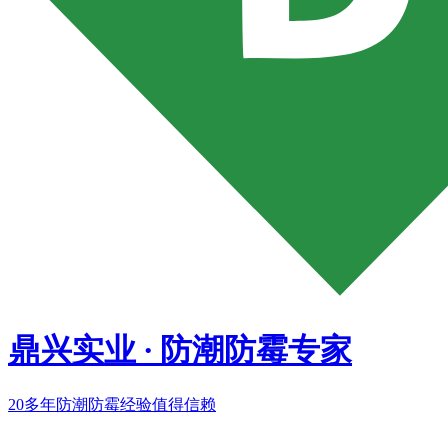
鼎兴实业
·
防潮防霉专家
20多年
防潮防霉经验值得信赖