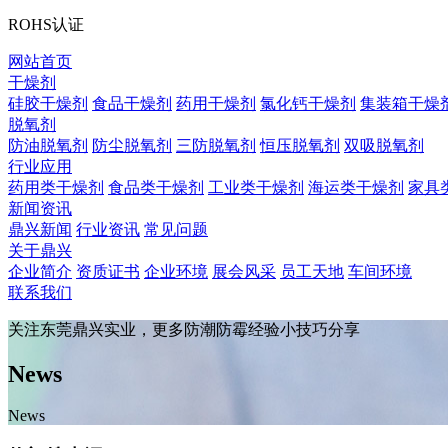
ROHS认证
网站首页
干燥剂
硅胶干燥剂
食品干燥剂
药用干燥剂
氯化钙干燥剂
集装箱干燥
脱氧剂
防油脱氧剂
防尘脱氧剂
三防脱氧剂
恒压脱氧剂
双吸脱氧剂
行业应用
药用类干燥剂
食品类干燥剂
工业类干燥剂
海运类干燥剂
家具
新闻资讯
鼎兴新闻
行业资讯
常见问题
关于鼎兴
企业简介
资质证书
企业环境
展会风采
员工天地
车间环境
联系我们
关注东莞鼎兴实业，更多防潮防霉经验小技巧分享
News
News