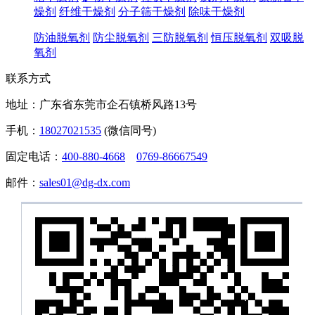
燥剂
纤维干燥剂
分子筛干燥剂
除味干燥剂
防油脱氧剂
防尘脱氧剂
三防脱氧剂
恒压脱氧剂
双吸脱
氧剂
联系方式
地址：广东省东莞市企石镇桥风路13号
手机：
18027021535
(微信同号)
固定电话：
400-880-4668
0769-86667549
邮件：
sales01@dg-dx.com