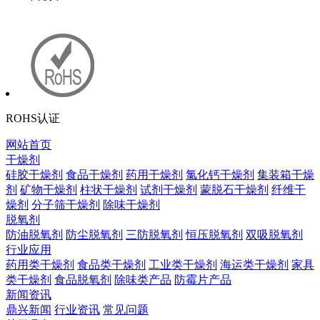
ROHS认证
网站首页
干燥剂
硅胶干燥剂
食品干燥剂
药用干燥剂
氯化钙干燥剂
集装箱干燥
剂
矿物干燥剂
柱状干燥剂
试剂干燥剂
蒙脱石干燥剂
纤维干
燥剂
分子筛干燥剂
除味干燥剂
脱氧剂
防油脱氧剂
防尘脱氧剂
三防脱氧剂
恒压脱氧剂
双吸脱氧剂
行业应用
药用类干燥剂
食品类干燥剂
工业类干燥剂
海运类干燥剂
家具
类干燥剂
食品脱氧剂
除味类产品
防霉片产品
新闻资讯
鼎兴新闻
行业资讯
常见问题