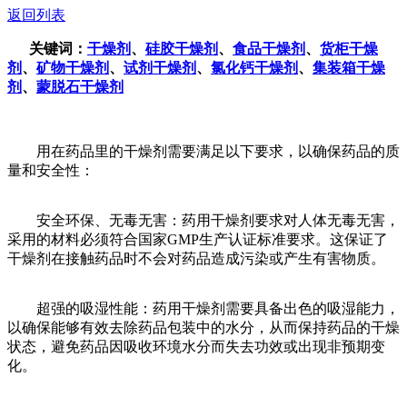
返回列表
关键词：
干燥剂
、
硅胶干燥剂
、
食品干燥剂
、
货柜干燥
剂
、
矿物干燥剂
、
试剂干燥剂
、
氯化钙干燥剂
、
集装箱干燥
剂
、
蒙脱石干燥剂
用在药品里的干燥剂需要满足以下要求，以确保药品的质
量和安全性：
安全环保、无毒无害：药用干燥剂要求对人体无毒无害，
采用的材料必须符合国家GMP生产认证标准要求。这保证了
干燥剂在接触药品时不会对药品造成污染或产生有害物质。
超强的吸湿性能：药用干燥剂需要具备出色的吸湿能力，
以确保能够有效去除药品包装中的水分，从而保持药品的干燥
状态，避免药品因吸收环境水分而失去功效或出现非预期变
化。