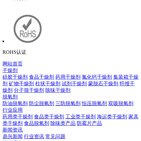
ROHS认证
网站首页
干燥剂
硅胶干燥剂
食品干燥剂
药用干燥剂
氯化钙干燥剂
集装箱干燥
剂
矿物干燥剂
柱状干燥剂
试剂干燥剂
蒙脱石干燥剂
纤维干
燥剂
分子筛干燥剂
除味干燥剂
脱氧剂
防油脱氧剂
防尘脱氧剂
三防脱氧剂
恒压脱氧剂
双吸脱氧剂
行业应用
药用类干燥剂
食品类干燥剂
工业类干燥剂
海运类干燥剂
家具
类干燥剂
食品脱氧剂
除味类产品
防霉片产品
新闻资讯
鼎兴新闻
行业资讯
常见问题