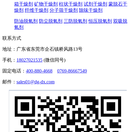
箱干燥剂
矿物干燥剂
柱状干燥剂
试剂干燥剂
蒙脱石干
燥剂
纤维干燥剂
分子筛干燥剂
除味干燥剂
防油脱氧剂
防尘脱氧剂
三防脱氧剂
恒压脱氧剂
双吸脱
氧剂
联系方式
地址：广东省东莞市企石镇桥风路13号
手机：
18027021535
(微信同号)
固定电话：
400-880-4668
0769-86667549
邮件：
sales01@dg-dx.com