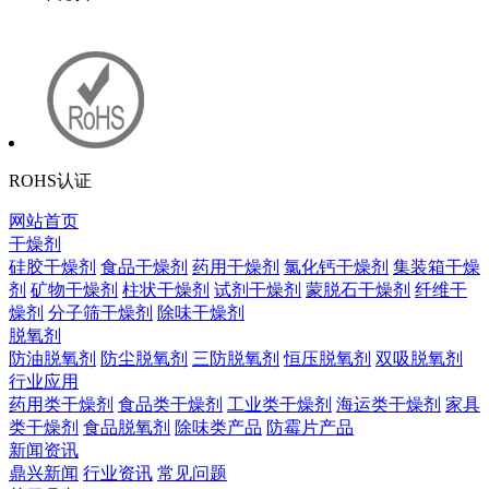
ROHS认证
网站首页
干燥剂
硅胶干燥剂
食品干燥剂
药用干燥剂
氯化钙干燥剂
集装箱干燥
剂
矿物干燥剂
柱状干燥剂
试剂干燥剂
蒙脱石干燥剂
纤维干
燥剂
分子筛干燥剂
除味干燥剂
脱氧剂
防油脱氧剂
防尘脱氧剂
三防脱氧剂
恒压脱氧剂
双吸脱氧剂
行业应用
药用类干燥剂
食品类干燥剂
工业类干燥剂
海运类干燥剂
家具
类干燥剂
食品脱氧剂
除味类产品
防霉片产品
新闻资讯
鼎兴新闻
行业资讯
常见问题