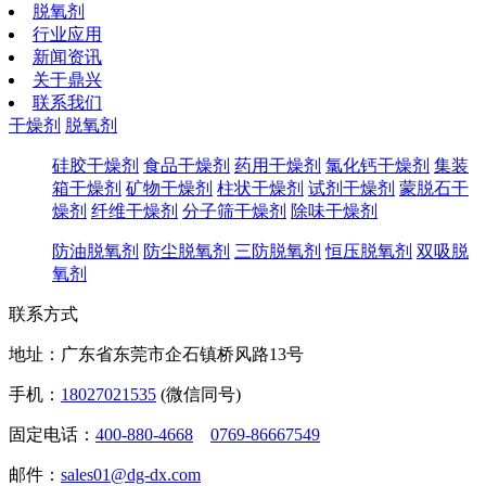
脱氧剂
行业应用
新闻资讯
关于鼎兴
联系我们
干燥剂
脱氧剂
硅胶干燥剂
食品干燥剂
药用干燥剂
氯化钙干燥剂
集装
箱干燥剂
矿物干燥剂
柱状干燥剂
试剂干燥剂
蒙脱石干
燥剂
纤维干燥剂
分子筛干燥剂
除味干燥剂
防油脱氧剂
防尘脱氧剂
三防脱氧剂
恒压脱氧剂
双吸脱
氧剂
联系方式
地址：广东省东莞市企石镇桥风路13号
手机：
18027021535
(微信同号)
固定电话：
400-880-4668
0769-86667549
邮件：
sales01@dg-dx.com