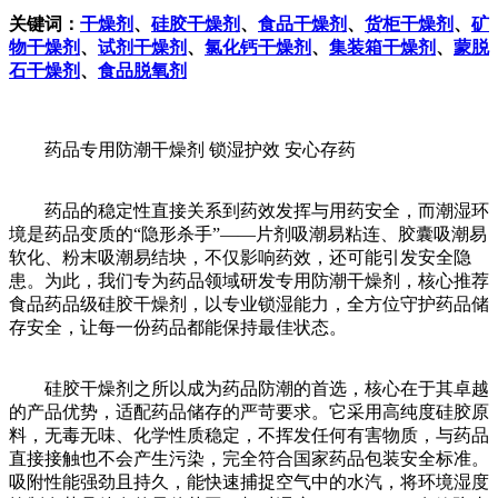
关键词：
干燥剂
、
硅胶干燥剂
、
食品干燥剂
、
货柜干燥剂
、
矿
物干燥剂
、
试剂干燥剂
、
氯化钙干燥剂
、
集装箱干燥剂
、
蒙脱
石干燥剂
、
食品脱氧剂
药品专用防潮干燥剂 锁湿护效 安心存药
药品的稳定性直接关系到药效发挥与用药安全，而潮湿环
境是药品变质的“隐形杀手”——片剂吸潮易粘连、胶囊吸潮易
软化、粉末吸潮易结块，不仅影响药效，还可能引发安全隐
患。为此，我们专为药品领域研发专用防潮干燥剂，核心推荐
食品药品级硅胶干燥剂，以专业锁湿能力，全方位守护药品储
存安全，让每一份药品都能保持最佳状态。
硅胶干燥剂之所以成为药品防潮的首选，核心在于其卓越
的产品优势，适配药品储存的严苛要求。它采用高纯度硅胶原
料，无毒无味、化学性质稳定，不挥发任何有害物质，与药品
直接接触也不会产生污染，完全符合国家药品包装安全标准。
吸附性能强劲且持久，能快速捕捉空气中的水汽，将环境湿度