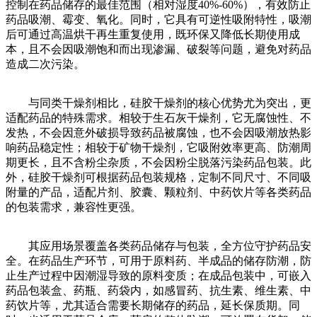
控制在药品储存的最佳范围（相对湿度40%-60%），有效防止
药品吸潮、霉变、氧化。同时，它具有可逆性吸附特性，吸潮
后可通过高温烘干再生重复使用，既环保又降低长期使用成
本，且不会因吸潮饱和而出现渗漏、破裂等问题，避免对药品
造成二次污染。
与同类干燥剂相比，硅胶干燥剂的核心优势尤为突出，更
适配药品的特殊需求。相较于生石灰干燥剂，它无腐蚀性、不
发热，不会因意外破损导致药品被腐蚀，也不会因吸潮放热影
响药品稳定性；相较于矿物干燥剂，它吸附效率更高、防潮周
期更长，且不含粉尘杂质，不会因粉尘脱落污染药品包装。此
外，硅胶干燥剂可根据药品包装规格，定制不同尺寸、不同吸
附量的产品，适配片剂、胶囊、颗粒剂、中药饮片等各类药品
的包装需求，兼容性更强。
其应用场景覆盖各类药品储存与包装，全方位守护药品安
全。在药品生产环节，可用于原料药、半成品的储存防潮，防
止生产过程中因潮湿导致的原料变质；在成品包装中，可嵌入
药品包装盒、药瓶、药袋内，如感冒药、抗生素、维生素、中
药饮片等，尤其适合需要长期储存的药品，延长保质期。同