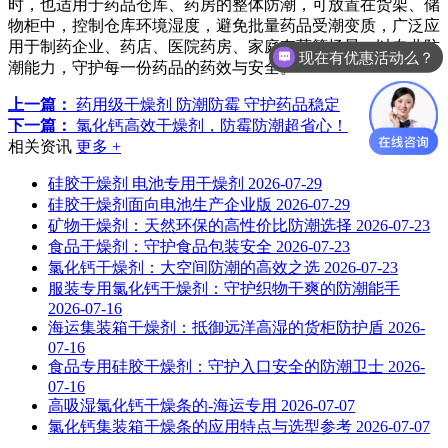
时，也适用于药品仓库、药房的整体防潮，可放置在货架、储
物柜中，控制仓库环境湿度，避免批量药品受潮变质，广泛应
用于制药企业、药店、医院药房、家庭存药等场景，以专业防
现在有优惠活动么？
潮能力，守护每一份药品的药效与安全。
上一篇：
药用级干燥剂 防潮防霉 守护药品稳定
下一篇：
氯化钙高效干燥剂，防霉防潮超省心！
相关资讯
更多 +
硅胶干燥剂 电池专用干燥剂
2026-07-29
硅胶干燥剂面向电池生产企业版
2026-07-29
矿物干燥剂：天然环保的高性价比防潮选择
2026-07-23
食品干燥剂：守护食品包装安全
2026-07-23
氯化钙干燥剂：大空间防潮的高效之选
2026-07-23
服装专用氯化钙干燥剂：守护织物干爽的防潮能手
2026-07-16
海运集装箱干燥剂：抵御远洋高湿的货柜防护盾
2026-
07-16
食品专用硅胶干燥剂：守护入口安全的防潮卫士
2026-
07-16
高吸湿氯化钙干燥条的-海运专用
2026-07-07
氯化钙集装箱干燥条的应用特点与选型参考
2026-07-07