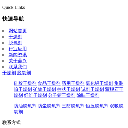
Quick Links
快速导航
网站首页
干燥剂
脱氧剂
行业应用
新闻资讯
关于鼎兴
联系我们
干燥剂
脱氧剂
硅胶干燥剂
食品干燥剂
药用干燥剂
氯化钙干燥剂
集装
箱干燥剂
矿物干燥剂
柱状干燥剂
试剂干燥剂
蒙脱石干
燥剂
纤维干燥剂
分子筛干燥剂
除味干燥剂
防油脱氧剂
防尘脱氧剂
三防脱氧剂
恒压脱氧剂
双吸脱
氧剂
联系方式