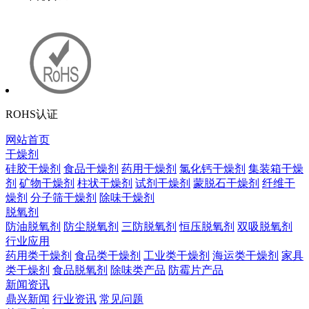
ROHS认证
网站首页
干燥剂
硅胶干燥剂
食品干燥剂
药用干燥剂
氯化钙干燥剂
集装箱干燥
剂
矿物干燥剂
柱状干燥剂
试剂干燥剂
蒙脱石干燥剂
纤维干
燥剂
分子筛干燥剂
除味干燥剂
脱氧剂
防油脱氧剂
防尘脱氧剂
三防脱氧剂
恒压脱氧剂
双吸脱氧剂
行业应用
药用类干燥剂
食品类干燥剂
工业类干燥剂
海运类干燥剂
家具
类干燥剂
食品脱氧剂
除味类产品
防霉片产品
新闻资讯
鼎兴新闻
行业资讯
常见问题