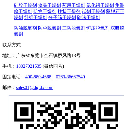
硅胶干燥剂
食品干燥剂
药用干燥剂
氯化钙干燥剂
集装
箱干燥剂
矿物干燥剂
柱状干燥剂
试剂干燥剂
蒙脱石干
燥剂
纤维干燥剂
分子筛干燥剂
除味干燥剂
防油脱氧剂
防尘脱氧剂
三防脱氧剂
恒压脱氧剂
双吸脱
氧剂
联系方式
地址：广东省东莞市企石镇桥风路13号
手机：
18027021535
(微信同号)
固定电话：
400-880-4668
0769-86667549
邮件：
sales01@dg-dx.com