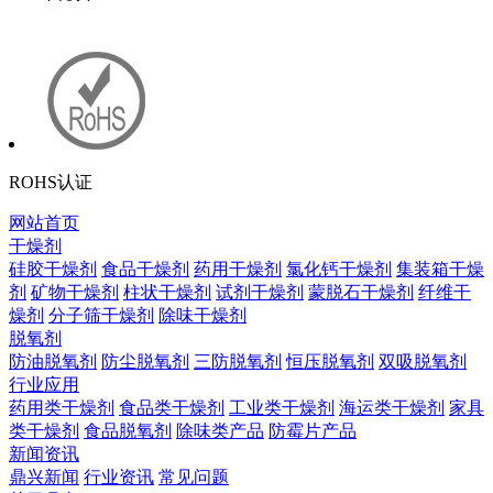
ROHS认证
网站首页
干燥剂
硅胶干燥剂
食品干燥剂
药用干燥剂
氯化钙干燥剂
集装箱干燥
剂
矿物干燥剂
柱状干燥剂
试剂干燥剂
蒙脱石干燥剂
纤维干
燥剂
分子筛干燥剂
除味干燥剂
脱氧剂
防油脱氧剂
防尘脱氧剂
三防脱氧剂
恒压脱氧剂
双吸脱氧剂
行业应用
药用类干燥剂
食品类干燥剂
工业类干燥剂
海运类干燥剂
家具
类干燥剂
食品脱氧剂
除味类产品
防霉片产品
新闻资讯
鼎兴新闻
行业资讯
常见问题