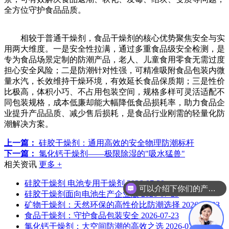
全方位守护食品品质。
相较于普通干燥剂，食品干燥剂的核心优势聚焦安全与实
用两大维度。一是安全性拉满，通过多重食品级安全检测，是
专为食品场景定制的防潮产品，老人、儿童食用零食无需过度
担心安全风险；二是防潮针对性强，可精准吸附食品包装内微
量水汽，长效维持干燥环境，有效延长食品保质期；三是性价
比极高，体积小巧、不占用包装空间，规格多样可灵活适配不
同包装规格，成本低廉却能大幅降低食品损耗率，助力食品企
业提升产品品质、减少售后损耗，是食品行业刚需的轻量化防
潮解决方案。
上一篇：
硅胶干燥剂：通用高效的安全物理防潮标杆
下一篇：
氯化钙干燥剂——极限除湿的"吸水猛兽"
相关资讯
更多 +
硅胶干燥剂 电池专用干燥剂
2026-07-29
可以介绍下你们的产品么？
硅胶干燥剂面向电池生产企业版
2026-07-29
矿物干燥剂：天然环保的高性价比防潮选择
2026-07-23
食品干燥剂：守护食品包装安全
2026-07-23
氯化钙干燥剂：大空间防潮的高效之选
2026-07-23