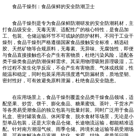
食品干燥剂：食品保鲜的安全防潮卫士
食品干燥剂是专为食品保鲜防潮研发的安全防潮耗材，主
打食品级安全、无毒无害、适配性广的核心特性，是食品加
工、包装、仓储运输环节不可或缺的防护材料。不同于工业干
燥剂，食品干燥剂严格遵循国家食品接触安全标准，精选硅
胶、天然矿物等合规原料，无毒素、无异味、无腐蚀性，即便
与食品直接接触也不会产生有害物质，杜绝污染风险，适配各
类干燥类食品的防潮保鲜需求。其采用物理吸附原理吸湿，工
作过程不发生化学反应，不会产生有害物质、气体或残留，性
能温和稳定，同时包装采用高强度透气防漏材质，质地坚韧、
密封性好，可有效避免原料泄漏，杜绝食品安全隐患。
在应用场景上，食品干燥剂覆盖全品类干燥食品领域，适
配坚果、炒货、饼干、膨化食品、糖果蜜饯、茶叶、干货水产
等各类易受潮食品的独立包装与批量封装。同时广泛用于食品
礼盒、密封罐装食品、休闲零食、脱水食材等场景，无论是小
型单品包装，还是大宗食品仓储、长途物流运输，都能精准适
配。针对南方潮湿气候、雨季仓储、跨境长途运输等易受潮场
景，可有效解决食品返潮、软化、发霉、结块、变质等问题，