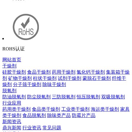
ROHS认证
网站首页
干燥剂
硅胶干燥剂
食品干燥剂
药用干燥剂
氯化钙干燥剂
集装箱干燥
剂
矿物干燥剂
柱状干燥剂
试剂干燥剂
蒙脱石干燥剂
纤维干
燥剂
分子筛干燥剂
除味干燥剂
脱氧剂
防油脱氧剂
防尘脱氧剂
三防脱氧剂
恒压脱氧剂
双吸脱氧剂
行业应用
药用类干燥剂
食品类干燥剂
工业类干燥剂
海运类干燥剂
家具
类干燥剂
食品脱氧剂
除味类产品
防霉片产品
新闻资讯
鼎兴新闻
行业资讯
常见问题