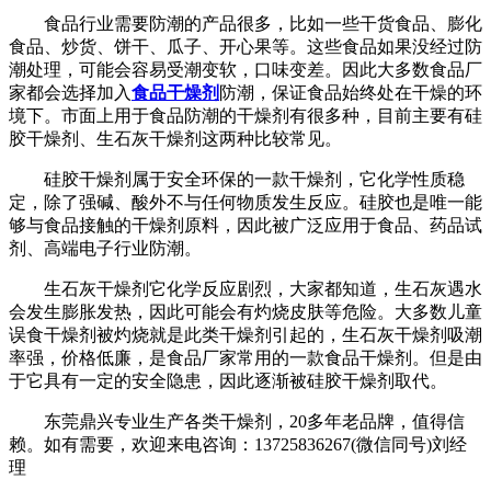
食品行业需要防潮的产品很多，比如一些干货食品、膨化
食品、炒货、饼干、瓜子、开心果等。这些食品如果没经过防
潮处理，可能会容易受潮变软，口味变差。因此大多数食品厂
家都会选择加入
食品干燥剂
防潮，保证食品始终处在干燥的环
境下。市面上用于食品防潮的干燥剂有很多种，目前主要有硅
胶干燥剂、生石灰干燥剂这两种比较常见。
硅胶干燥剂属于安全环保的一款干燥剂，它化学性质稳
定，除了强碱、酸外不与任何物质发生反应。硅胶也是唯一能
够与食品接触的干燥剂原料，因此被广泛应用于食品、药品试
剂、高端电子行业防潮。
生石灰干燥剂它化学反应剧烈，大家都知道，生石灰遇水
会发生膨胀发热，因此可能会有灼烧皮肤等危险。大多数儿童
误食干燥剂被灼烧就是此类干燥剂引起的，生石灰干燥剂吸潮
率强，价格低廉，是食品厂家常用的一款食品干燥剂。但是由
于它具有一定的安全隐患，因此逐渐被硅胶干燥剂取代。
东莞鼎兴专业生产各类干燥剂，20多年老品牌，值得信
赖。如有需要，欢迎来电咨询：13725836267(微信同号)刘经
理