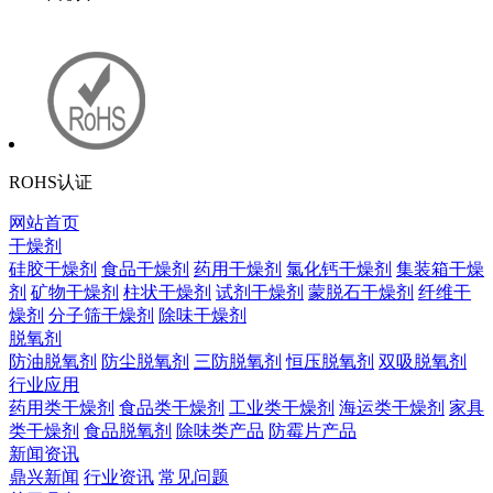
ROHS认证
网站首页
干燥剂
硅胶干燥剂
食品干燥剂
药用干燥剂
氯化钙干燥剂
集装箱干燥
剂
矿物干燥剂
柱状干燥剂
试剂干燥剂
蒙脱石干燥剂
纤维干
燥剂
分子筛干燥剂
除味干燥剂
脱氧剂
防油脱氧剂
防尘脱氧剂
三防脱氧剂
恒压脱氧剂
双吸脱氧剂
行业应用
药用类干燥剂
食品类干燥剂
工业类干燥剂
海运类干燥剂
家具
类干燥剂
食品脱氧剂
除味类产品
防霉片产品
新闻资讯
鼎兴新闻
行业资讯
常见问题