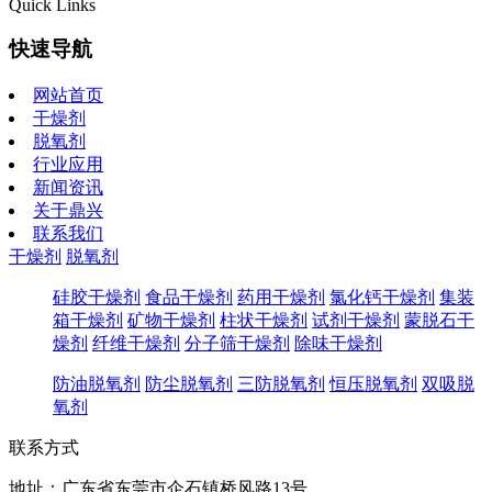
Quick Links
快速导航
网站首页
干燥剂
脱氧剂
行业应用
新闻资讯
关于鼎兴
联系我们
干燥剂
脱氧剂
硅胶干燥剂
食品干燥剂
药用干燥剂
氯化钙干燥剂
集装
箱干燥剂
矿物干燥剂
柱状干燥剂
试剂干燥剂
蒙脱石干
燥剂
纤维干燥剂
分子筛干燥剂
除味干燥剂
防油脱氧剂
防尘脱氧剂
三防脱氧剂
恒压脱氧剂
双吸脱
氧剂
联系方式
地址：广东省东莞市企石镇桥风路13号