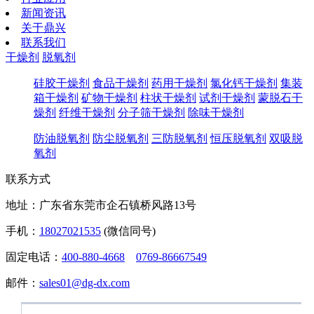
新闻资讯
关于鼎兴
联系我们
干燥剂
脱氧剂
硅胶干燥剂
食品干燥剂
药用干燥剂
氯化钙干燥剂
集装
箱干燥剂
矿物干燥剂
柱状干燥剂
试剂干燥剂
蒙脱石干
燥剂
纤维干燥剂
分子筛干燥剂
除味干燥剂
防油脱氧剂
防尘脱氧剂
三防脱氧剂
恒压脱氧剂
双吸脱
氧剂
联系方式
地址：广东省东莞市企石镇桥风路13号
手机：
18027021535
(微信同号)
固定电话：
400-880-4668
0769-86667549
邮件：
sales01@dg-dx.com