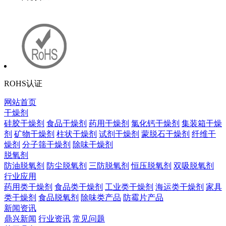
ROHS认证
网站首页
干燥剂
硅胶干燥剂
食品干燥剂
药用干燥剂
氯化钙干燥剂
集装箱干燥
剂
矿物干燥剂
柱状干燥剂
试剂干燥剂
蒙脱石干燥剂
纤维干
燥剂
分子筛干燥剂
除味干燥剂
脱氧剂
防油脱氧剂
防尘脱氧剂
三防脱氧剂
恒压脱氧剂
双吸脱氧剂
行业应用
药用类干燥剂
食品类干燥剂
工业类干燥剂
海运类干燥剂
家具
类干燥剂
食品脱氧剂
除味类产品
防霉片产品
新闻资讯
鼎兴新闻
行业资讯
常见问题