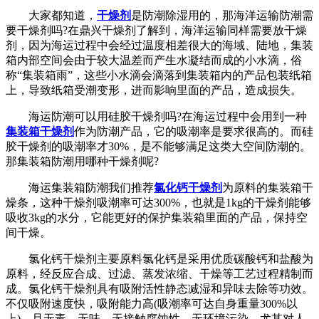
大家都知道，
干燥剂
是防潮除湿用的，那海洋运输防潮需
要干燥剂吗?在鼎兴干燥剂了解到，海洋运输同样需要放干燥
剂，因为海运过程中会经过温度相差很大的海域、陆地，集装
箱内部空间会由于较大温差而产生水凝结而成的小水滴，俗
称“集装箱雨”，这些小水滴会滴落到集装箱内的产品包装纸箱
上，导致纸箱受潮变形，进而影响里面的产品，造成损失。
海运防潮可以用硅胶干燥剂吗?在海运过程中会用到一种
集装箱干燥剂
作为防潮产品，它的吸潮率是要求很高的。而硅
胶干燥剂的吸潮率才30%，是不能够满足这类大空间防潮的。
那集装箱防潮用哪种干燥剂呢?
海运集装箱防潮我们推荐
氯化钙干燥剂
为原料的集装箱干
燥条，这种干燥剂吸潮率可达300%，也就是1kg的干燥剂能够
吸收3kg的水分，它能更好的保护集装箱里面的产品，保持空
间干燥。
氯化钙干燥剂主要原料氯化钙是采用优质碳酸钙和盐酸为
原料，经反应合成、过滤、蒸发浓缩、干燥等工艺过程精制而
成。氯化钙干燥剂具有吸附活性静态减湿和异味去除等功效。
不仅吸附速度快，吸附能力高(吸潮率可达自身重量300%以
上)，且无毒，无味，无接触腐蚀性，无环境污染，尤其对人