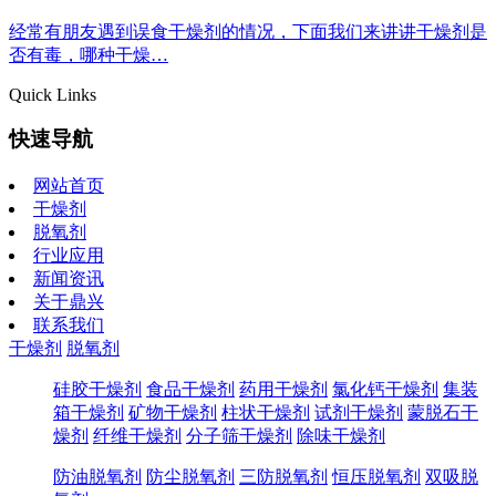
经常有朋友遇到误食干燥剂的情况，下面我们来讲讲干燥剂是
否有毒，哪种干燥…
Quick Links
快速导航
网站首页
干燥剂
脱氧剂
行业应用
新闻资讯
关于鼎兴
联系我们
干燥剂
脱氧剂
硅胶干燥剂
食品干燥剂
药用干燥剂
氯化钙干燥剂
集装
箱干燥剂
矿物干燥剂
柱状干燥剂
试剂干燥剂
蒙脱石干
燥剂
纤维干燥剂
分子筛干燥剂
除味干燥剂
防油脱氧剂
防尘脱氧剂
三防脱氧剂
恒压脱氧剂
双吸脱