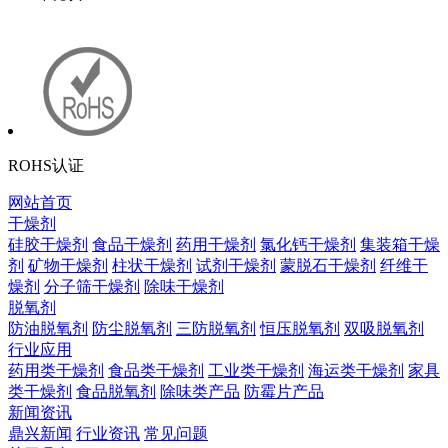
ROHS认证
网站首页
干燥剂
硅胶干燥剂
食品干燥剂
药用干燥剂
氯化钙干燥剂
集装箱干燥
剂
矿物干燥剂
柱状干燥剂
试剂干燥剂
蒙脱石干燥剂
纤维干
燥剂
分子筛干燥剂
除味干燥剂
脱氧剂
防油脱氧剂
防尘脱氧剂
三防脱氧剂
恒压脱氧剂
双吸脱氧剂
行业应用
药用类干燥剂
食品类干燥剂
工业类干燥剂
海运类干燥剂
家具
类干燥剂
食品脱氧剂
除味类产品
防霉片产品
新闻资讯
鼎兴新闻
行业资讯
常见问题