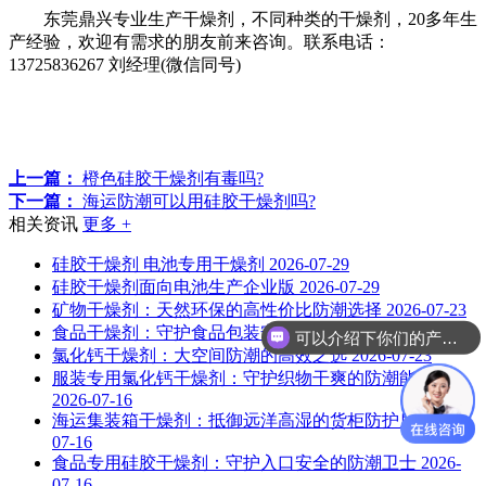
东莞鼎兴专业生产干燥剂，不同种类的干燥剂，20多年生
产经验，欢迎有需求的朋友前来咨询。联系电话：
13725836267 刘经理(微信同号)
上一篇：
橙色硅胶干燥剂有毒吗?
下一篇：
海运防潮可以用硅胶干燥剂吗?
相关资讯
更多 +
硅胶干燥剂 电池专用干燥剂
2026-07-29
硅胶干燥剂面向电池生产企业版
2026-07-29
矿物干燥剂：天然环保的高性价比防潮选择
2026-07-23
食品干燥剂：守护食品包装安全
2026-07-23
可以介绍下你们的产品么？
氯化钙干燥剂：大空间防潮的高效之选
2026-07-23
服装专用氯化钙干燥剂：守护织物干爽的防潮能手
2026-07-16
海运集装箱干燥剂：抵御远洋高湿的货柜防护盾
2026-
07-16
食品专用硅胶干燥剂：守护入口安全的防潮卫士
2026-
07-16