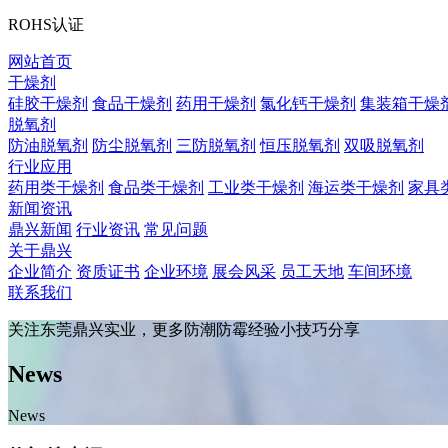
ROHS认证
网站首页
干燥剂
硅胶干燥剂
食品干燥剂
药用干燥剂
氯化钙干燥剂
集装箱干燥
脱氧剂
防油脱氧剂
防尘脱氧剂
三防脱氧剂
恒压脱氧剂
双吸脱氧剂
行业应用
药用类干燥剂
食品类干燥剂
工业类干燥剂
海运类干燥剂
家具
新闻资讯
鼎兴新闻
行业资讯
常见问题
关于鼎兴
企业简介
资质证书
企业环境
展会风采
员工天地
车间环境
联系我们
关注东莞鼎兴实业，更多防潮防霉经验小技巧分享
News
News