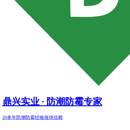
鼎兴实业
·
防潮防霉专家
20多年
防潮防霉经验值得信赖