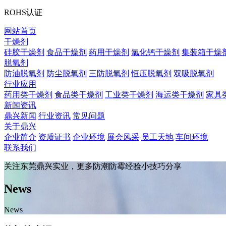
ROHS认证
网站首页
干燥剂
硅胶干燥剂
食品干燥剂
药用干燥剂
氯化钙干燥剂
集装箱干燥
脱氧剂
防油脱氧剂
防尘脱氧剂
三防脱氧剂
恒压脱氧剂
双吸脱氧剂
行业应用
药用类干燥剂
食品类干燥剂
工业类干燥剂
海运类干燥剂
家具
新闻资讯
鼎兴新闻
行业资讯
常见问题
关于鼎兴
企业简介
资质证书
企业环境
展会风采
员工天地
车间环境
联系我们
关注东莞鼎兴实业，更多防潮防霉经验小技巧分享
News
News