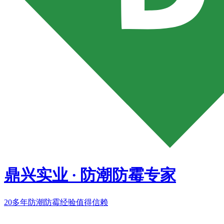
鼎兴实业
·
防潮防霉专家
20多年
防潮防霉经验值得信赖