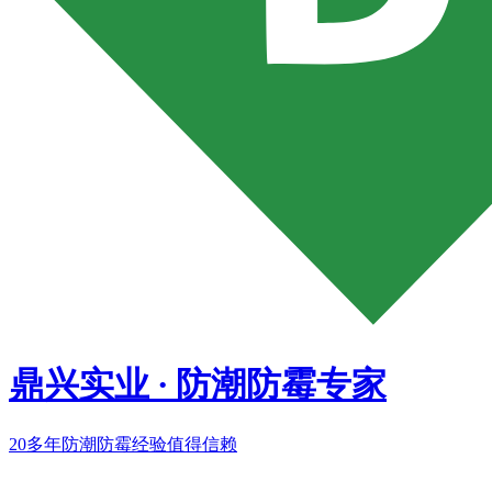
鼎兴实业
·
防潮防霉专家
20多年
防潮防霉经验值得信赖