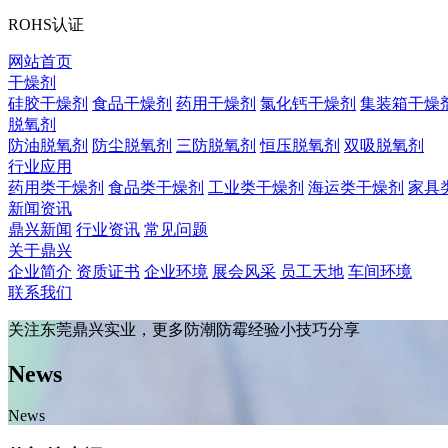
ROHS认证
网站首页
干燥剂
硅胶干燥剂
食品干燥剂
药用干燥剂
氯化钙干燥剂
集装箱干燥
脱氧剂
防油脱氧剂
防尘脱氧剂
三防脱氧剂
恒压脱氧剂
双吸脱氧剂
行业应用
药用类干燥剂
食品类干燥剂
工业类干燥剂
海运类干燥剂
家具
新闻资讯
鼎兴新闻
行业资讯
常见问题
关于鼎兴
企业简介
资质证书
企业环境
展会风采
员工天地
车间环境
联系我们
关注东莞鼎兴实业，更多防潮防霉经验小技巧分享
News
News