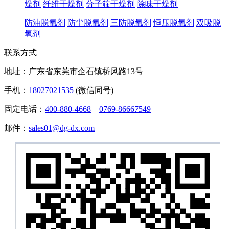
燥剂
纤维干燥剂
分子筛干燥剂
除味干燥剂
防油脱氧剂
防尘脱氧剂
三防脱氧剂
恒压脱氧剂
双吸脱
氧剂
联系方式
地址：广东省东莞市企石镇桥风路13号
手机：
18027021535
(微信同号)
固定电话：
400-880-4668
0769-86667549
邮件：
sales01@dg-dx.com