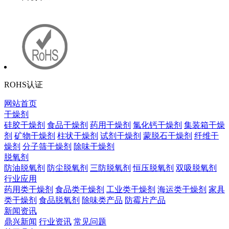
ROHS认证
网站首页
干燥剂
硅胶干燥剂
食品干燥剂
药用干燥剂
氯化钙干燥剂
集装箱干燥
剂
矿物干燥剂
柱状干燥剂
试剂干燥剂
蒙脱石干燥剂
纤维干
燥剂
分子筛干燥剂
除味干燥剂
脱氧剂
防油脱氧剂
防尘脱氧剂
三防脱氧剂
恒压脱氧剂
双吸脱氧剂
行业应用
药用类干燥剂
食品类干燥剂
工业类干燥剂
海运类干燥剂
家具
类干燥剂
食品脱氧剂
除味类产品
防霉片产品
新闻资讯
鼎兴新闻
行业资讯
常见问题