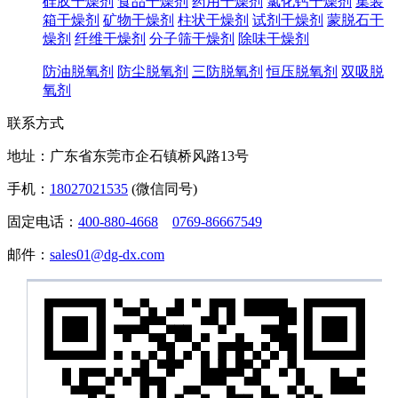
硅胶干燥剂
食品干燥剂
药用干燥剂
氯化钙干燥剂
集装
箱干燥剂
矿物干燥剂
柱状干燥剂
试剂干燥剂
蒙脱石干
燥剂
纤维干燥剂
分子筛干燥剂
除味干燥剂
防油脱氧剂
防尘脱氧剂
三防脱氧剂
恒压脱氧剂
双吸脱
氧剂
联系方式
地址：广东省东莞市企石镇桥风路13号
手机：
18027021535
(微信同号)
固定电话：
400-880-4668
0769-86667549
邮件：
sales01@dg-dx.com