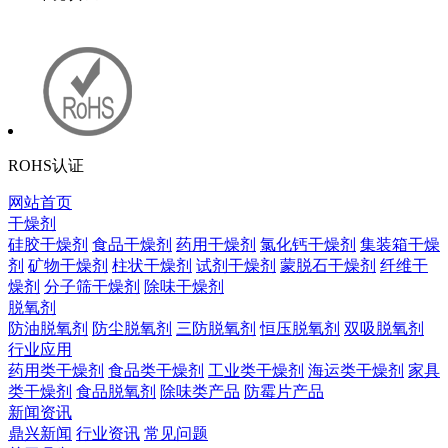
ROHS认证
网站首页
干燥剂
硅胶干燥剂
食品干燥剂
药用干燥剂
氯化钙干燥剂
集装箱干燥
剂
矿物干燥剂
柱状干燥剂
试剂干燥剂
蒙脱石干燥剂
纤维干
燥剂
分子筛干燥剂
除味干燥剂
脱氧剂
防油脱氧剂
防尘脱氧剂
三防脱氧剂
恒压脱氧剂
双吸脱氧剂
行业应用
药用类干燥剂
食品类干燥剂
工业类干燥剂
海运类干燥剂
家具
类干燥剂
食品脱氧剂
除味类产品
防霉片产品
新闻资讯
鼎兴新闻
行业资讯
常见问题