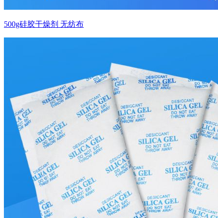
500g硅胶干燥剂 无纺布