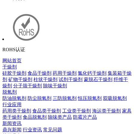
ROHS认证
网站首页
干燥剂
硅胶干燥剂
食品干燥剂
药用干燥剂
氯化钙干燥剂
集装箱干燥
剂
矿物干燥剂
柱状干燥剂
试剂干燥剂
蒙脱石干燥剂
纤维干
燥剂
分子筛干燥剂
除味干燥剂
脱氧剂
防油脱氧剂
防尘脱氧剂
三防脱氧剂
恒压脱氧剂
双吸脱氧剂
行业应用
药用类干燥剂
食品类干燥剂
工业类干燥剂
海运类干燥剂
家具
类干燥剂
食品脱氧剂
除味类产品
防霉片产品
新闻资讯
鼎兴新闻
行业资讯
常见问题