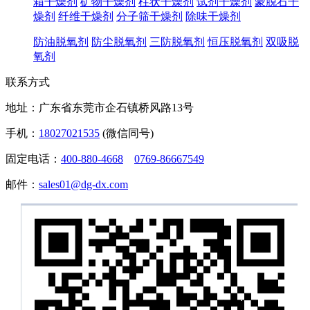
箱干燥剂
矿物干燥剂
柱状干燥剂
试剂干燥剂
蒙脱石干
燥剂
纤维干燥剂
分子筛干燥剂
除味干燥剂
防油脱氧剂
防尘脱氧剂
三防脱氧剂
恒压脱氧剂
双吸脱
氧剂
联系方式
地址：广东省东莞市企石镇桥风路13号
手机：
18027021535
(微信同号)
固定电话：
400-880-4668
0769-86667549
邮件：
sales01@dg-dx.com