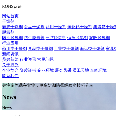
ROHS认证
网站首页
干燥剂
硅胶干燥剂
食品干燥剂
药用干燥剂
氯化钙干燥剂
集装箱干燥
脱氧剂
防油脱氧剂
防尘脱氧剂
三防脱氧剂
恒压脱氧剂
双吸脱氧剂
行业应用
药用类干燥剂
食品类干燥剂
工业类干燥剂
海运类干燥剂
家具
新闻资讯
鼎兴新闻
行业资讯
常见问题
关于鼎兴
企业简介
资质证书
企业环境
展会风采
员工天地
车间环境
联系我们
关注东莞鼎兴实业，更多防潮防霉经验小技巧分享
News
News